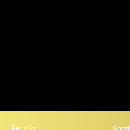
Per Info:
Great