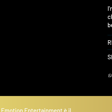
I
c
b
R
S
 Emotion Entertainment è il