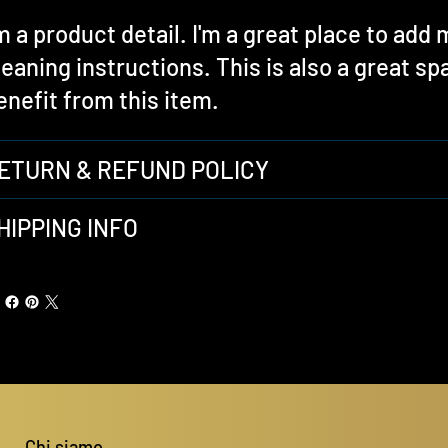
'm a product detail. I'm a great place to ad
leaning instructions. This is also a great 
enefit from this item.
ETURN & REFUND POLICY
HIPPING INFO
Chi siamo