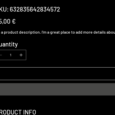
SKU
KU:
632835642834572
632835642834572
e
5,00 €
m a product description. I'm a great place to add more details abo
uantity
RODUCT INFO