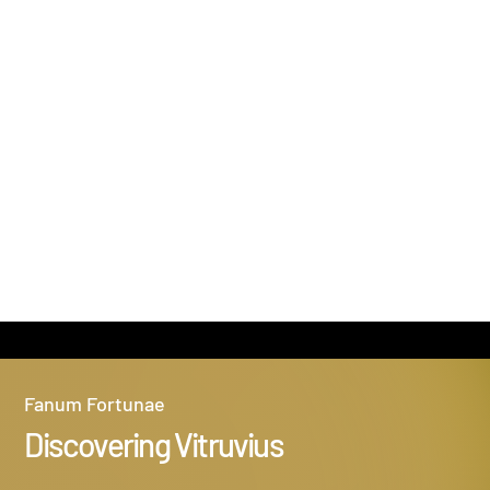
In fuga dal senato
Dario Fo
Fanum Fortunae
Discovering Vitruvius