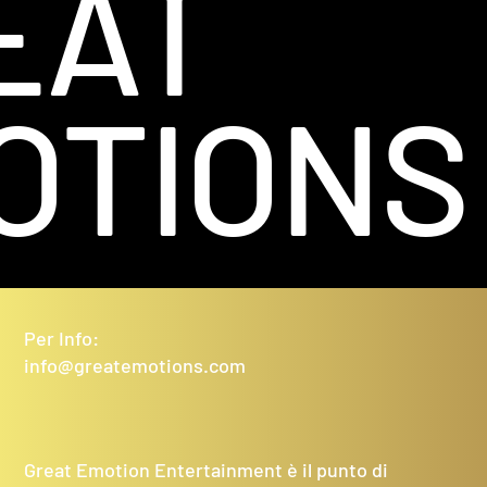
EAT
OTIONS
Per Info:
info@greatemotions.com
Great Emotion Entertainment è il punto di